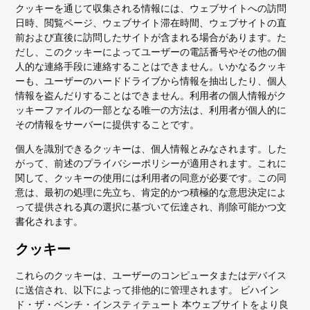
クッキーを通じて収集される情報には、ウェブサイトへの訪問
日時、閲覧ページ、ウェブサイト滞在時間、ウェブサイトの直
前および直後に訪問したサイトが含まれる場合があります。た
だし、このクッキーによってユーザーの電話番号やその他の個
人的な連絡手段に連絡することはできません。いかなるクッキ
ーも、ユーザーのハードドライブから情報を抽出したり、個人
情報を盗んだりすることはできません。利用者の個人情報がク
ッキーファイルの一部となる唯一の方法は、利用者が個人的に
その情報をサーバーに提供することです。
個人を識別できるクッキーは、個人情報とみなされます。した
がって、前述のプライバシーポリシーが適用されます。これに
関して、クッキーの使用には利用者の同意が必要です。この同
意は、最初の処理に先立ち、肯定的かつ積極的な意思決定によ
って提供される真の選択に基づいて伝達され、削除可能かつ文
書化されます。
クッキー
これらのクッキーは、ユーザーのコンピュータまたはデバイス
に送信され、以下によって排他的に管理されます。
ビハイン
ド・ザ・ベンチ・インスティテュート
本ウェブサイトをより良